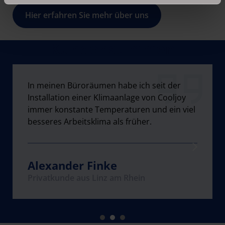
Hier erfahren Sie mehr über uns
Kundenstimmen
Seit wir unser Hotel mit einer zentral und
In meinen Büroräumen habe ich seit der
Wir hatten in unserem Wohnraum im
intelligent gesteuerten Klimatechnik von
Installation einer Klimaanlage von Cooljoy
Dachgeschoss immer Probleme mit dem
Cooljoy ausgestattet haben, sind unsere
immer konstante Temperaturen und ein viel
Klima. Im Sommer zu heiß, im Winter zu kalt.
Gäste sehr zufrieden.
besseres Arbeitsklima als früher.
Die Klimatechnik von Cooljoy ist sehr
empfehlenswert.
Michael Müller
Alexander Finke
Dirk Meyer
Gewerbekunde aus Köln
Privatkunde aus Linz am Rhein
Privatkunde aus Düsseldorf