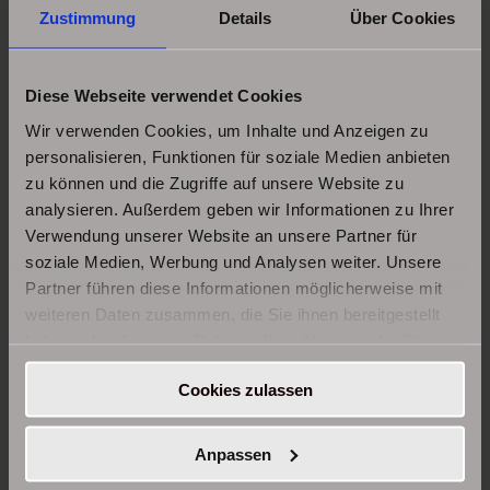
Zustimmung
Details
Über Cookies
Diese Webseite verwendet Cookies
Wir verwenden Cookies, um Inhalte und Anzeigen zu
personalisieren, Funktionen für soziale Medien anbieten
zu können und die Zugriffe auf unsere Website zu
analysieren. Außerdem geben wir Informationen zu Ihrer
Verwendung unserer Website an unsere Partner für
soziale Medien, Werbung und Analysen weiter. Unsere
Klimaanlagen vom Profi
Partner führen diese Informationen möglicherweise mit
Das Team
weiteren Daten zusammen, die Sie ihnen bereitgestellt
haben oder die sie im Rahmen Ihrer Nutzung der Dienste
Ehemals auf den Import und Vertrieb hochwertiger
gesammelt haben.
Klimageräte spezialisiert, entwickelten wir uns zu
Cookies zulassen
einem Full Service Unternehmen für Klimaanlagen
und Wärmepumpen. Von Beratung, über Einbau, bis
Anpassen
hin zur Wartung sind wir Ihre Experten.