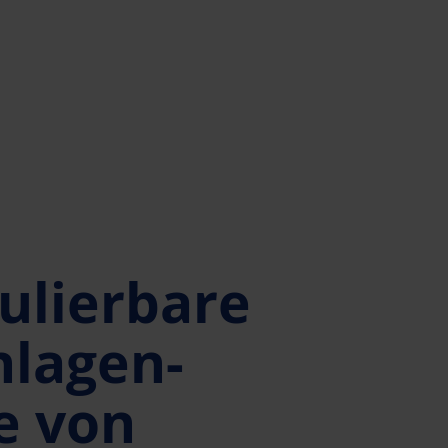
gulierbare
nlagen-
e von