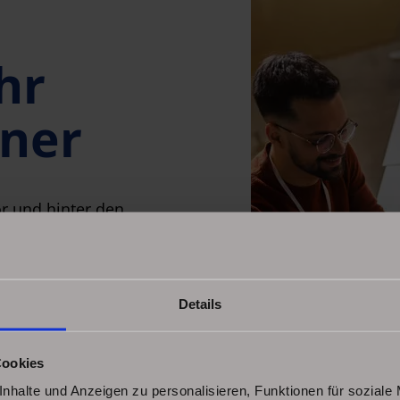
hr
tner
r und hinter den
ft nicht
t, Pünktlichkeit
n zu unserer
Details
e Dienstleistungen
Cookies
ende in Anspruch
nhalte und Anzeigen zu personalisieren, Funktionen für soziale