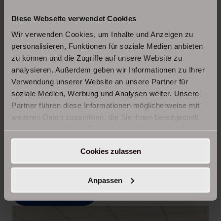
Diese Webseite verwendet Cookies
Wir verwenden Cookies, um Inhalte und Anzeigen zu
personalisieren, Funktionen für soziale Medien anbieten
zu können und die Zugriffe auf unsere Website zu
analysieren. Außerdem geben wir Informationen zu Ihrer
Verwendung unserer Website an unsere Partner für
Sie haben Fragen?
soziale Medien, Werbung und Analysen weiter. Unsere
Kontakt
Partner führen diese Informationen möglicherweise mit
weiteren Daten zusammen, die Sie ihnen bereitgestellt
Unser Team ist stets für Sie erreichbar. Via E-Mail
haben oder die sie im Rahmen Ihrer Nutzung der Dienste
oder Telefon. Richten Sie sich mit Fragen oder
gesammelt haben.
Cookies zulassen
Terminwünschen jederzeit gern an uns. Frau Burger
hilft Ihnen gerne weiter.
Anpassen
Anfrage senden