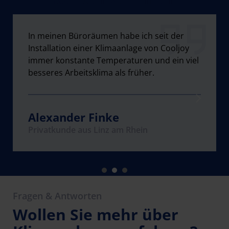
Seit wir unser Hotel mit einer zentral und
In meinen Büroräumen habe ich seit der
Wir hatten in unserem Wohnraum im
intelligent gesteuerten Klimatechnik von
Installation einer Klimaanlage von Cooljoy
Dachgeschoss immer Probleme mit dem
Cooljoy ausgestattet haben, sind unsere
immer konstante Temperaturen und ein viel
Klima. Im Sommer zu heiß, im Winter zu kalt.
Gäste sehr zufrieden.
besseres Arbeitsklima als früher.
Die Klimatechnik von Cooljoy ist sehr
empfehlenswert.
Michael Müller
Alexander Finke
Dirk Meyer
Gewerbekunde aus Köln
Privatkunde aus Linz am Rhein
Privatkunde aus Düsseldorf
Fragen & Antworten
Wollen Sie mehr über