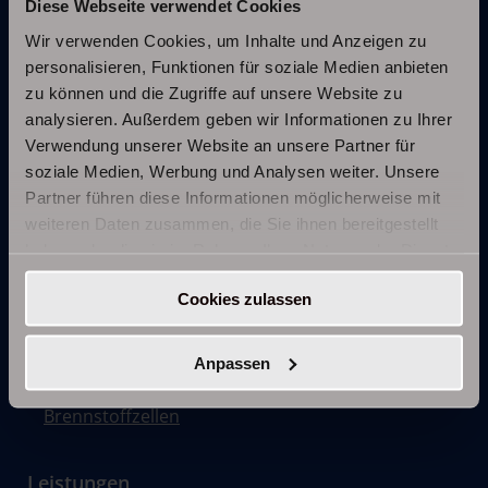
Diese Webseite verwendet Cookies
in Folge erhalten! Dies ist eine besondere
Wir verwenden Cookies, um Inhalte und Anzeigen zu
Auszeichnung für Unternehmen mit einem hohen
personalisieren, Funktionen für soziale Medien anbieten
Trustlocal-Score.
zu können und die Zugriffe auf unsere Website zu
analysieren. Außerdem geben wir Informationen zu Ihrer
Verwendung unserer Website an unsere Partner für
soziale Medien, Werbung und Analysen weiter. Unsere
Partner führen diese Informationen möglicherweise mit
weiteren Daten zusammen, die Sie ihnen bereitgestellt
haben oder die sie im Rahmen Ihrer Nutzung der Dienste
Produkte
gesammelt haben.
Cookies zulassen
Klimaanlagen
Klimageräte
Anpassen
Wärmepumpen
Brennstoffzellen
Leistungen