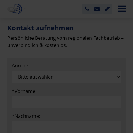
Kontakt aufnehmen
Persönliche Beratung vom regionalen Fachbetrieb –
unverbindlich & kostenlos.
Do
Anrede:
not
fill
this
field
*Vorname:
*Nachname: