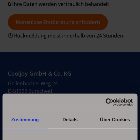
🔒 Ihre Daten werden vertraulich behandelt
Kostenlose Erstberatung anfordern
⏱ Rückmeldung meist innerhalb von 24 Stunden
Cooljoy GmbH & Co. KG
Geilenbacher Weg 24
D-51399 Burscheid
Tel:
+49 (0) 2174-60337
E-Mail:
info@cooljoy.de
Zustimmung
Details
Über Cookies
Top Score-Siegel
Wir haben das Top Score-Siegel für das zweite Jahr